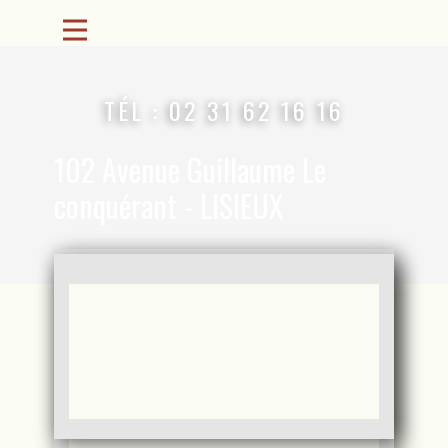
TÉL : 02 31 62 16 16
102 Avenue Guillaume Le
conquérant - LISIEUX